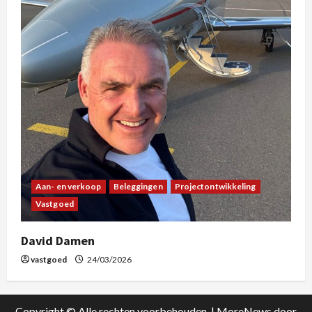
Aan- en verkoop
Beleggingen
Projectontwikkeling
Vastgoed
David Damen
vastgoed
24/03/2026
Copyright © Alle rechten voorbehouden.
|
MoreNews
door