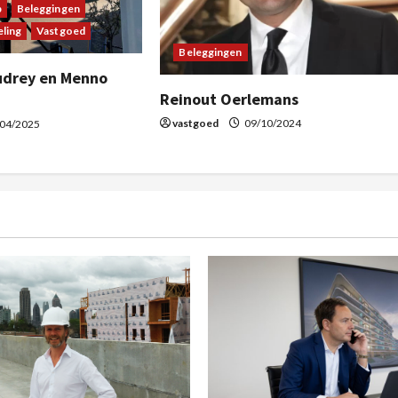
p
Beleggingen
ling
Vastgoed
Beleggingen
udrey en Menno
Reinout Oerlemans
vastgoed
09/10/2024
04/2025