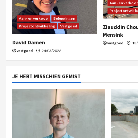
Aan- en verkoo
Projectontwikke
Aan- en verkoop
Beleggingen
Ziauddin Cho
Projectontwikkeling
Vastgoed
Mensink
David Damen
vastgoed
13/
vastgoed
24/03/2026
JE HEBT MISSCHIEN GEMIST