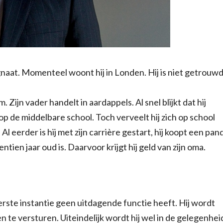
aat. Momenteel woont hij in Londen. Hij is niet getrouw
Zijn vader handelt in aardappels. Al snel blijkt dat hij
op de middelbare school. Toch verveelt hij zich op school
l eerder is hij met zijn carrière gestart, hij koopt een pan
tien jaar oud is. Daarvoor krijgt hij geld van zijn oma.
 eerste instantie geen uitdagende functie heeft. Hij wordt
te versturen. Uiteindelijk wordt hij wel in de gelegenhei