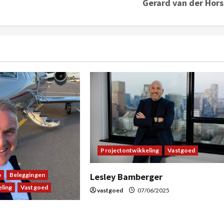
Gerard van der Hors
Projectontwikkeling
Vastgoed
p
Beleggingen
Lesley Bamberger
ling
Vastgoed
vastgoed
07/06/2025