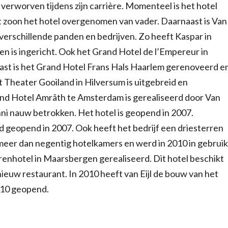
 verworven tijdens zijn carrière. Momenteel is het hotel
ft zoon het hotel overgenomen van vader. Daarnaast is Van
erschillende panden en bedrijven. Zo heeft Kaspar in
n is ingericht. Ook het Grand Hotel de l’Empereur in
naast is het Grand Hotel Frans Hals Haarlem gerenoveerd e
t Theater Gooiland in Hilversum is uitgebreid en
and Hotel Amrâth te Amsterdam is gerealiseerd door Van
ni nauw betrokken. Het hotel is geopend in 2007.
geopend in 2007. Ook heeft het bedrijf een driesterren
 meer dan negentig hotelkamers en werd in 2010 in gebruik
enhotel in Maarsbergen gerealiseerd. Dit hotel beschikt
ieuw restaurant. In 2010 heeft van Eijl de bouw van het
2010 geopend.