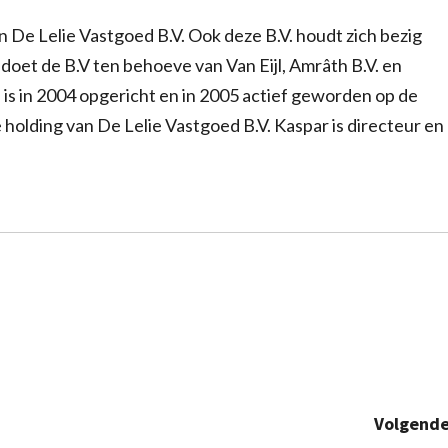
 De Lelie Vastgoed B.V. Ook deze B.V. houdt zich bezig
doet de B.V ten behoeve van Van Eijl, Amrâth B.V. en
. is in 2004 opgericht en in 2005 actief geworden op de
holding van De Lelie Vastgoed B.V. Kaspar is directeur en
Volgende