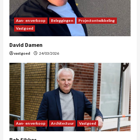
Aan- en verkoop
Beleggingen
Projectontwikkeling
Vastgoed
David Damen
vastgoed
24/03/2026
Aan- en verkoop
Architectuur
Vastgoed
Bob Sikkes