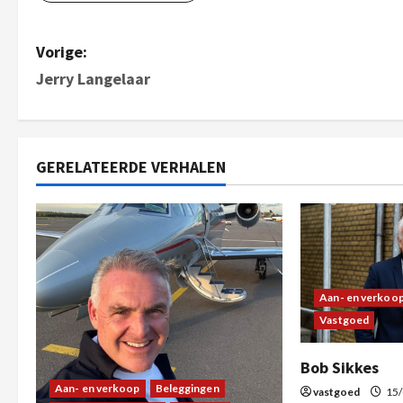
Vorige:
Jerry Langelaar
GERELATEERDE VERHALEN
Aan- en verkoo
Vastgoed
Bob Sikkes
Aan- en verkoop
Beleggingen
vastgoed
15/