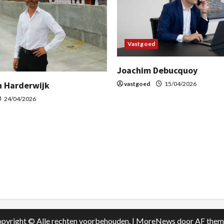
Vastgoed
Joachim Debucquoy
n Harderwijk
vastgoed
15/04/2026
24/04/2026
pyright © Alle rechten voorbehouden.
|
MoreNews
door AF them