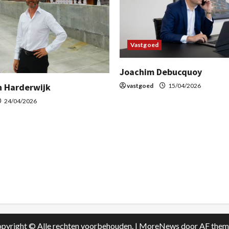
Vastgoed
Joachim Debucquoy
n Harderwijk
vastgoed
15/04/2026
24/04/2026
pyright © Alle rechten voorbehouden.
|
MoreNews
door AF them