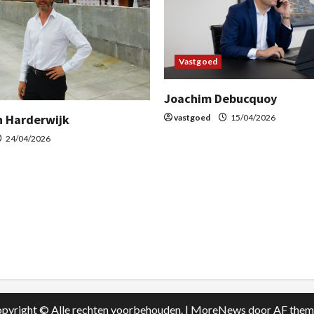
Vastgoed
Joachim Debucquoy
n Harderwijk
vastgoed
15/04/2026
24/04/2026
pyright © Alle rechten voorbehouden.
|
MoreNews
door AF them